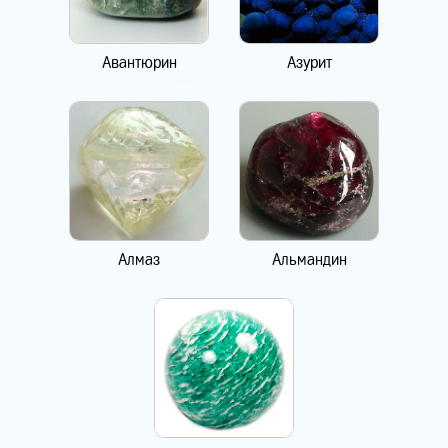
Авантюрин
Азурит
Алмаз
Альмандин