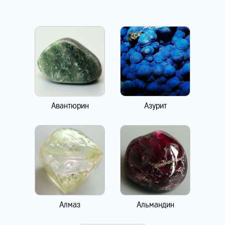
Авантюрин
Азурит
Алмаз
Альмандин