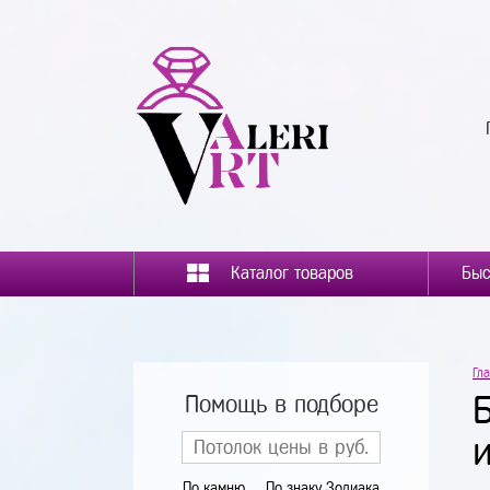
Каталог товаров
Гл
Помощь в подборе
По камню
По знаку Зодиака