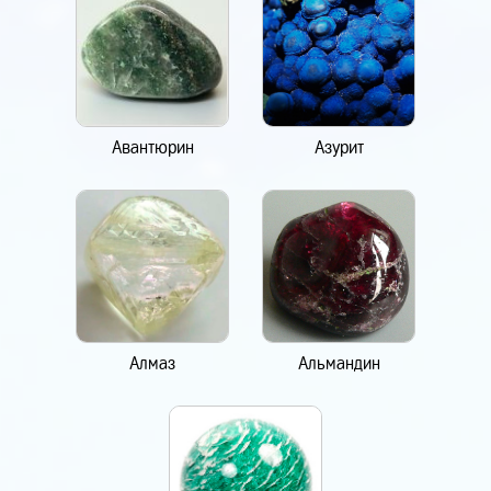
Авантюрин
Азурит
Алмаз
Альмандин