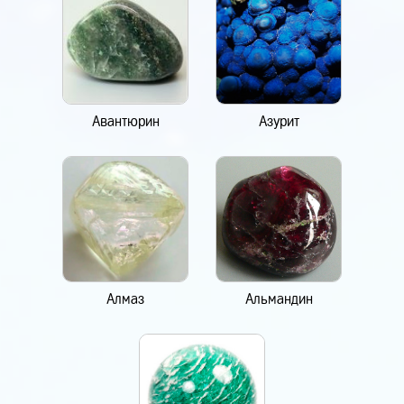
Авантюрин
Азурит
Алмаз
Альмандин