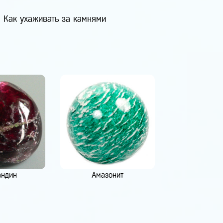
Как ухаживать за камнями
андин
Амазонит