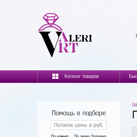
Каталог товаров
Гл
Помощь в подборе
По камню
По знаку Зодиака