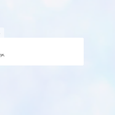
А
ук.