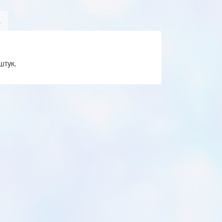
А
штук.