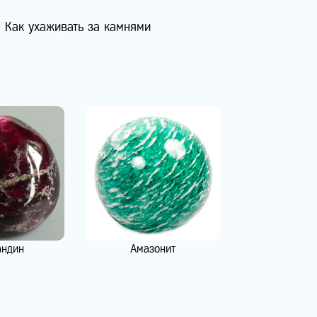
Как ухаживать за камнями
андин
Амазонит