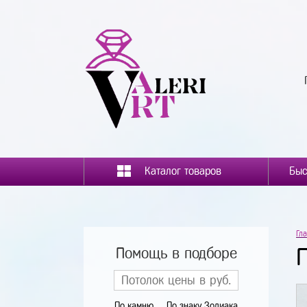
Каталог товаров
Гл
Помощь в подборе
По камню
По знаку Зодиака