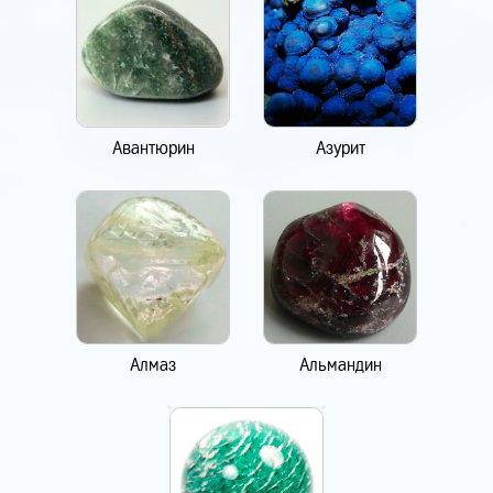
Авантюрин
Азурит
Алмаз
Альмандин