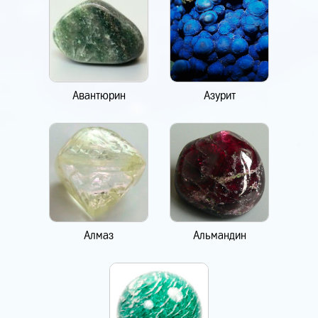
Авантюрин
Азурит
Алмаз
Альмандин