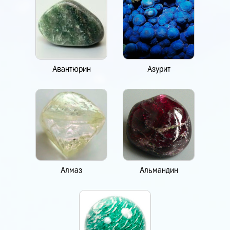
Авантюрин
Азурит
Алмаз
Альмандин