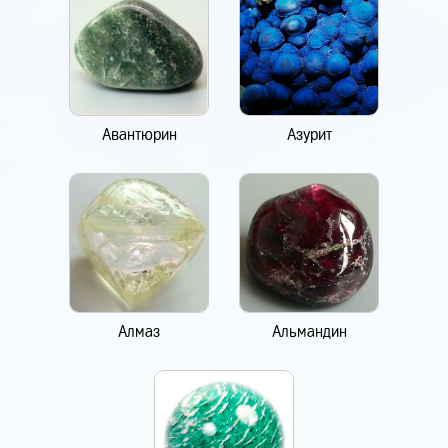
Авантюрин
Азурит
Алмаз
Альмандин