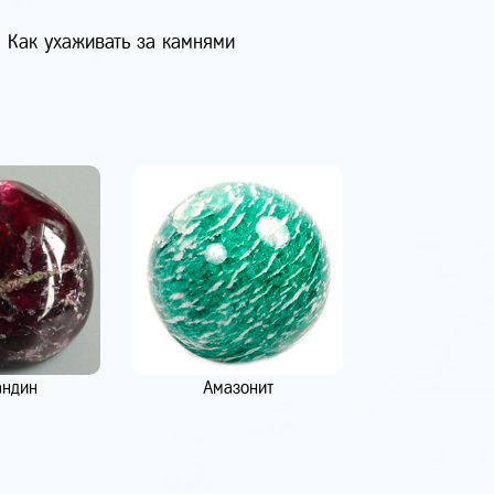
Как ухаживать за камнями
андин
Амазонит