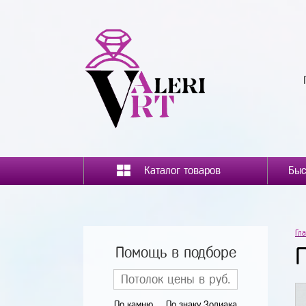
Каталог товаров
Гл
П
Помощь в подборе
По камню
По знаку Зодиака