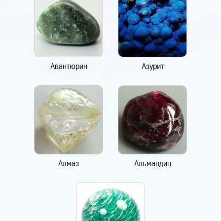
Авантюрин
Азурит
Алмаз
Альмандин