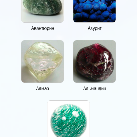
Авантюрин
Азурит
Алмаз
Альмандин