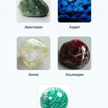
Авантюрин
Азурит
Алмаз
Альмандин