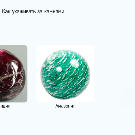
Как ухаживать за камнями
андин
Амазонит