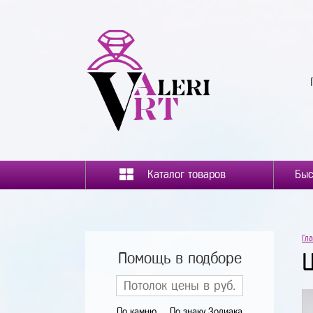
Каталог товаров
Гл
Помощь в подборе
По камню
По знаку Зодиака