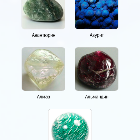
Авантюрин
Азурит
Алмаз
Альмандин