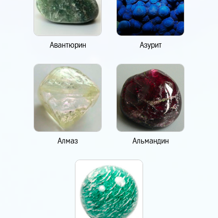
Авантюрин
Азурит
Алмаз
Альмандин