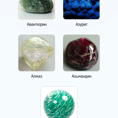
Авантюрин
Азурит
Алмаз
Альмандин