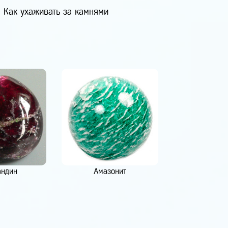
Как ухаживать за камнями
андин
Амазонит