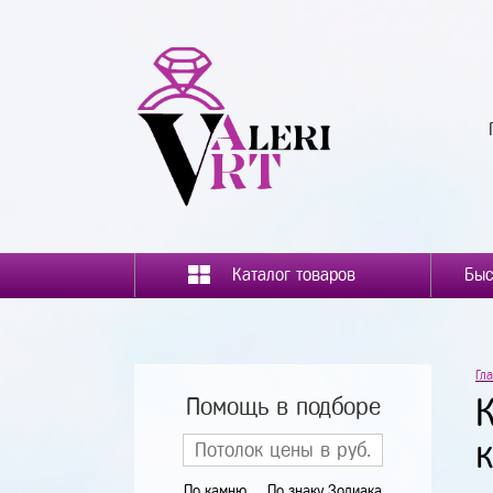
Каталог товаров
Гл
Помощь в подборе
По камню
По знаку Зодиака