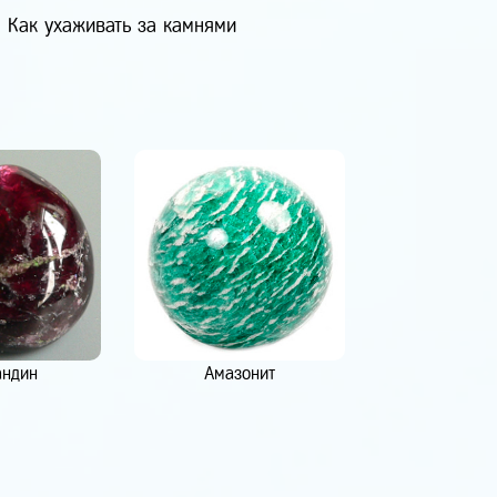
Как ухаживать за камнями
андин
Амазонит