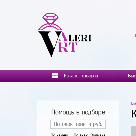
Каталог товаров
Гл
Помощь в подборе
По камню
По знаку Зодиака