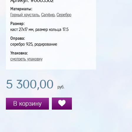
Артикул: #0003302
Материалы:
Горный хрусталь
,
Сапфир
,
Серебро
Размер:
каст 27х17 мм, размер кольца 17.5
Оправа:
серебро 925, родирование
Упаковка:
смотреть упаковку
5 300,00
руб.
В корзину