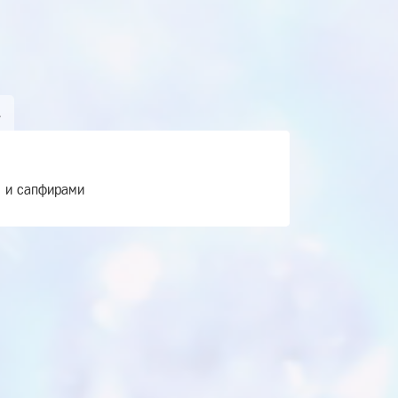
А
м и сапфирами