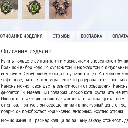
ОПИСАНИЕ ИЗДЕЛИЯ
ОТЗЫВЫ
ДОСТАВКА
ОПЛАТ
Описание изделия
Купить кольцо с султанитами и марказитами в ювелирном бутик
Большой выбор колец с султанитом и марказитом с актуальными
комплекта. Серебряное кольцо с султанитом г/т. Роскошное кол
эффектное, очень яркое украшение из родированного капельного
Камень меняет свой цвет в зависимости от освещения. Камень 
фиолетовый. Идеальный подарок! Способность султанита менять 
Известно о таких же свойствах аметиста и александрита, но у
оттенков. При тусклом освещении или в пасмурный день он зел
поярче он приобретает коричневые, янтарные, желтые оттенки.
Можно изменить размер кольца по вашему заказу, стоимость да