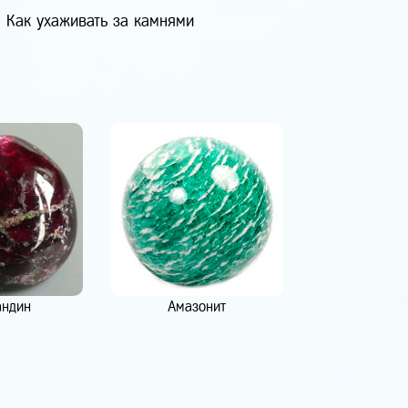
Как ухаживать за камнями
андин
Амазонит