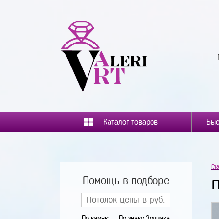
Каталог товаров
Гл
Помощь в подборе
По камню
По знаку Зодиака