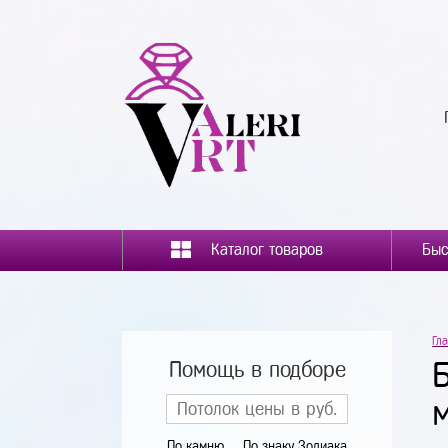
Каталог товаров
Гл
Помощь в подборе
По камню
По знаку Зодиака