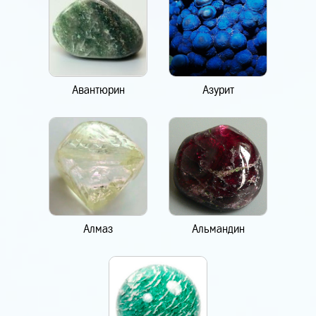
Авантюрин
Азурит
Алмаз
Альмандин