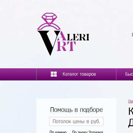
Каталог товаров
Гл
Помощь в подборе
По камню
По знаку Зодиака