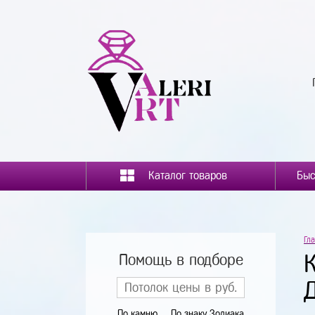
Каталог товаров
Гл
К
Помощь в подборе
По камню
По знаку Зодиака