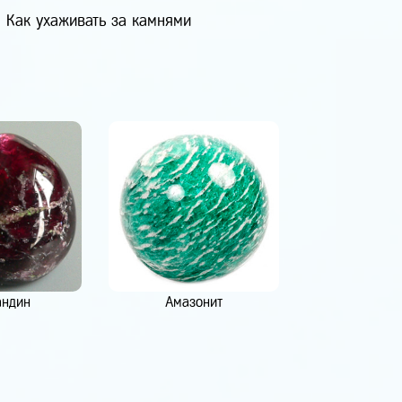
Как ухаживать за камнями
андин
Амазонит