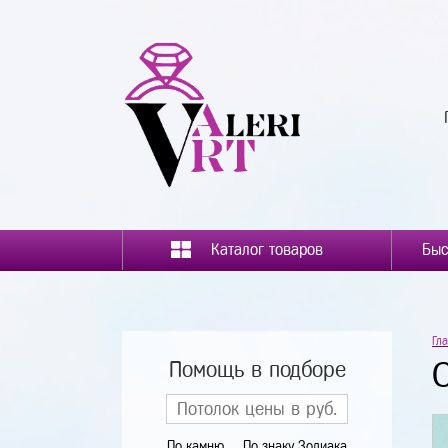
Каталог товаров
Гл
Помощь в подборе
По камню
По знаку Зодиака