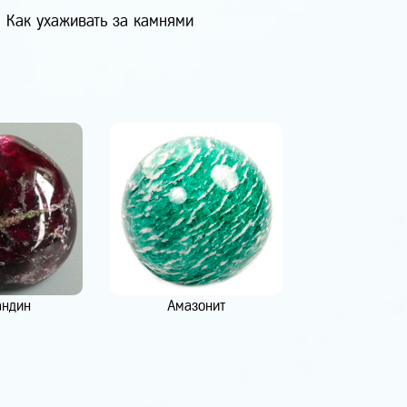
Как ухаживать за камнями
андин
Амазонит