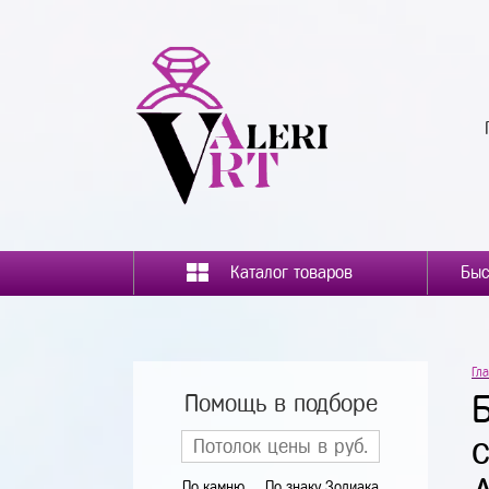
Каталог товаров
Гл
Помощь в подборе
По камню
По знаку Зодиака