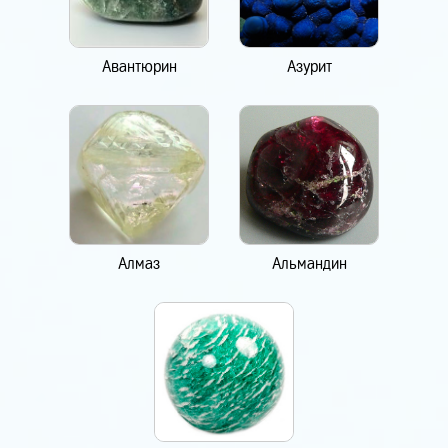
Авантюрин
Азурит
Алмаз
Альмандин