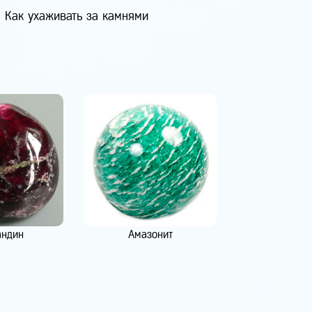
Как ухаживать за камнями
андин
Амазонит