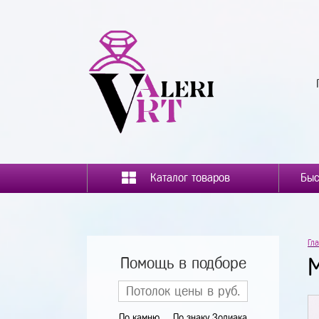
Каталог товаров
Гл
Помощь в подборе
По камню
По знаку Зодиака