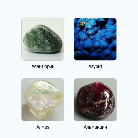
Авантюрин
Азурит
Алмаз
Альмандин