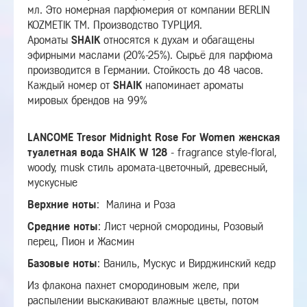
мл. Это номерная парфюмерия от компании BERLIN
KOZMETIK TM. Производство ТУРЦИЯ.
Ароматы
SHAIK
относятся к духам и обагащены
эфирными маслами (20%-25%). Сырьё для парфюма
производится в Германии. Стойкость до 48 часов.
Каждый номер от
SHAIK
напоминает ароматы
мировых брендов на 99%
LANCOME Tresor Midnight Rose For Women женская
туалетная вода SHAIK W 128
-
fragrance style-floral,
woody, musk стиль аромата-цветочный, древесный,
мускусные
Верхние ноты
:
Малина и Роза
Средние ноты
:
Лист черной смородины, Розовый
перец, Пион и Жасмин
Базовые ноты
:
Ваниль, Мускус и Вирджинский кедр
Из флакона пахнет смородиновым желе, при
распылении выскакивают влажные цветы, потом