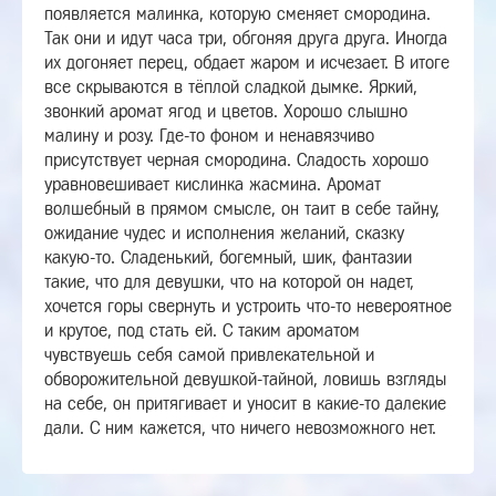
появляется малинка, которую сменяет смородина.
Так они и идут часа три, обгоняя друга друга. Иногда
их догоняет перец, обдает жаром и исчезает. В итоге
все скрываются в тёплой сладкой дымке.
Яркий,
звонкий аромат ягод и цветов. Хорошо слышно
малину и розу. Где-то фоном и ненавязчиво
присутствует черная смородина. Сладость хорошо
уравновешивает кислинка жасмина.
Аромат
волшебный в прямом смысле, он таит в себе тайну,
ожидание чудес и исполнения желаний, сказку
какую-то.
Сладенький, богемный, шик, фантазии
такие, что для девушки, что на которой он надет,
хочется горы свернуть и устроить что-то невероятное
и крутое, под стать ей. С таким ароматом
чувствуешь себя самой привлекательной и
обворожительной девушкой-тайной, ловишь взгляды
на себе, он притягивает и уносит в какие-то далекие
дали. С ним кажется, что ничего невозможного нет.