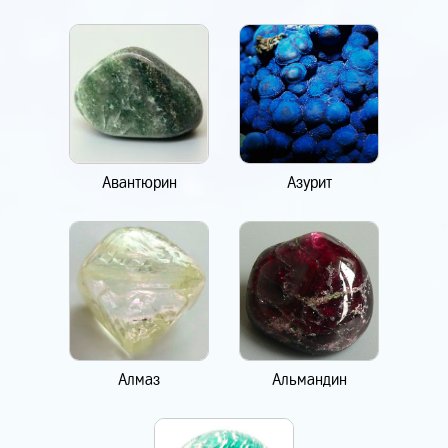
Авантюрин
Азурит
Алмаз
Альмандин