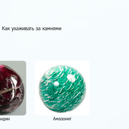
Как ухаживать за камнями
андин
Амазонит