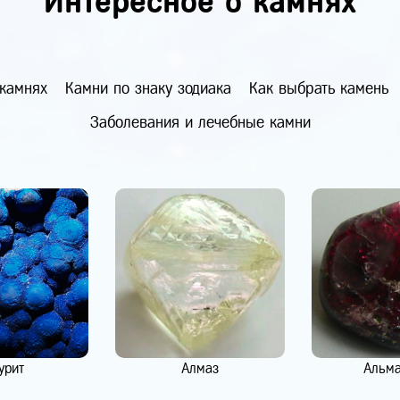
Интересное о камнях
 камнях
Камни по знаку зодиака
Как выбрать камень
Заболевания и лечебные камни
урит
Алмаз
Альм