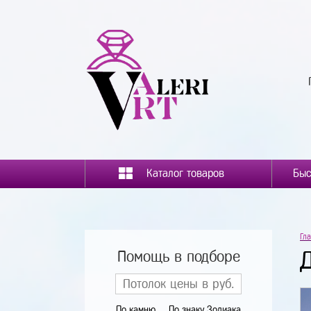
Каталог товаров
Гл
Помощь в подборе
По камню
По знаку Зодиака