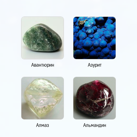
Авантюрин
Азурит
Алмаз
Альмандин