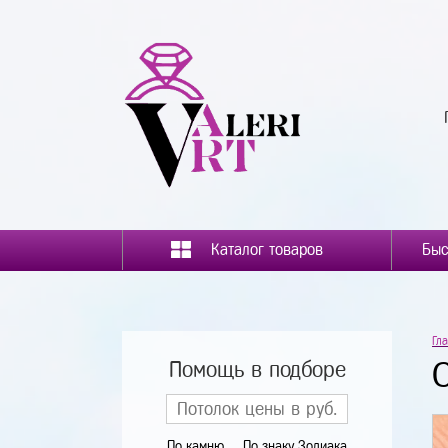
Каталог товаров
Гл
Помощь в подборе
По камню
По знаку Зодиака