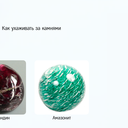
Как ухаживать за камнями
андин
Амазонит