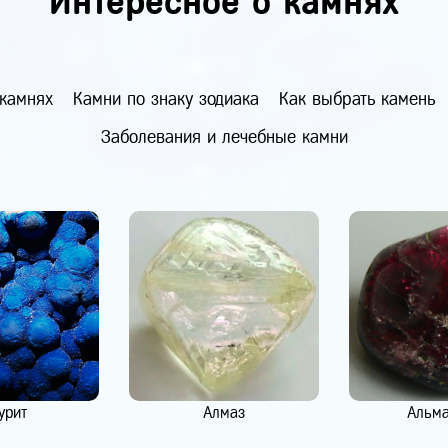
Интересное о камнях
 камнях
Камни по знаку зодиака
Как выбрать камень
Заболевания и лечебные камни
урит
Алмаз
Альм