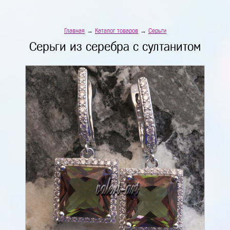
Главная
→
Каталог товаров
→
Серьги
Серьги из серебра с султанитом