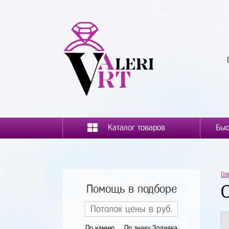
Каталог товаров
Гл
Помощь в подборе
По камню
По знаку Зодиака