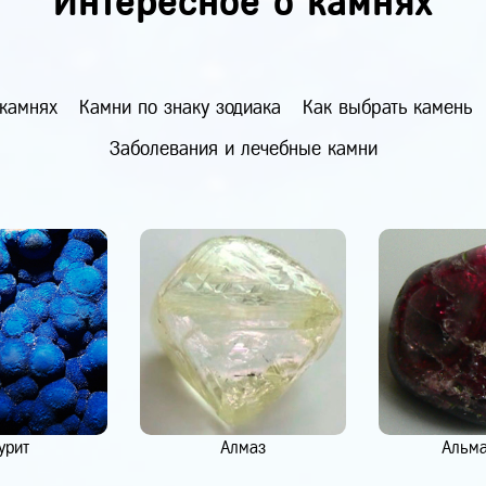
Интересное о камнях
 камнях
Камни по знаку зодиака
Как выбрать камень
Заболевания и лечебные камни
урит
Алмаз
Альм