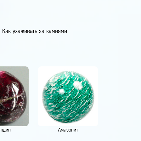
Как ухаживать за камнями
андин
Амазонит