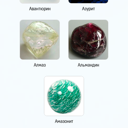
Авантюрин
Азурит
Алмаз
Альмандин
Амазонит