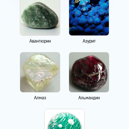
Авантюрин
Азурит
Алмаз
Альмандин