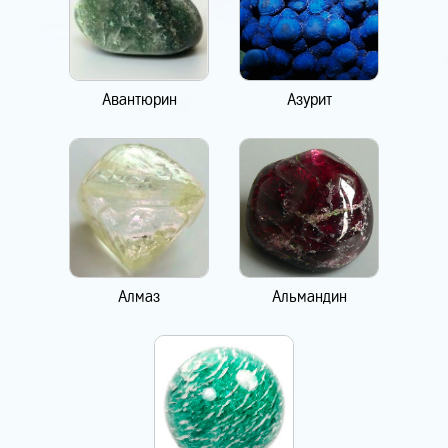
Авантюрин
Азурит
Алмаз
Альмандин