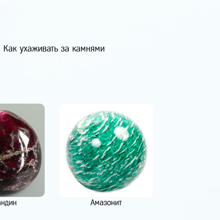
Как ухаживать за камнями
андин
Амазонит