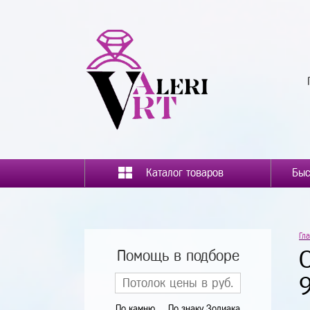
Каталог товаров
Гл
Помощь в подборе
По камню
По знаку Зодиака