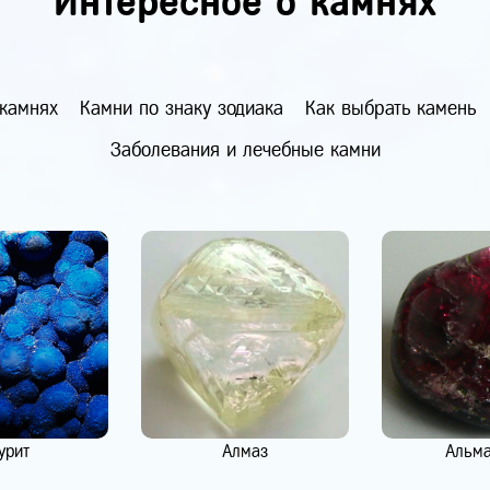
Интересное о камнях
 камнях
Камни по знаку зодиака
Как выбрать камень
Заболевания и лечебные камни
урит
Алмаз
Альм