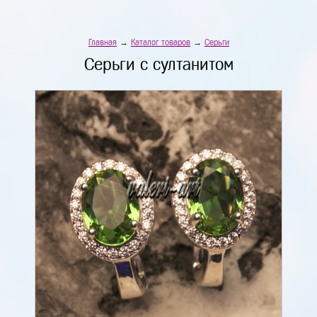
Главная
→
Каталог товаров
→
Серьги
Серьги с султанитом