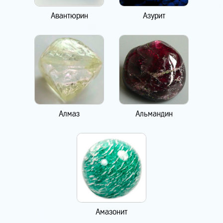
Авантюрин
Азурит
Алмаз
Альмандин
Амазонит