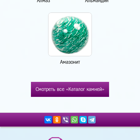
Алмаз
Альмандин
Амазонит
Смотреть все «Каталог камней»