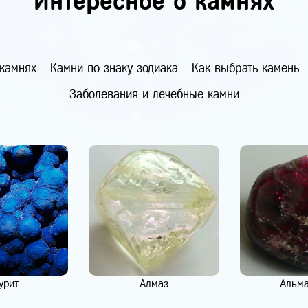
Интересное о камнях
 камнях
Камни по знаку зодиака
Как выбрать камень
Заболевания и лечебные камни
урит
Алмаз
Альм