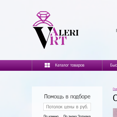
Каталог товаров
Гл
Помощь в подборе
По камню
По знаку Зодиака