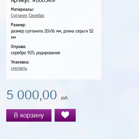
Артикул: #0003419
Материалы:
Султанит
,
Серебро
Размер:
размер султанита 20х16 мм, длина серьги 52
мм
Оправа:
серебро 925, родирование
Упаковка:
смотреть
5 000,00
руб.
В корзину