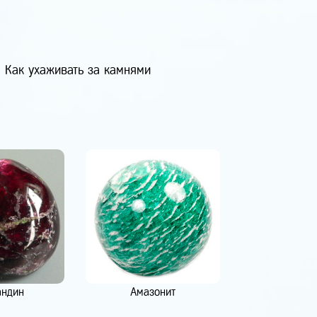
Как ухаживать за камнями
андин
Амазонит