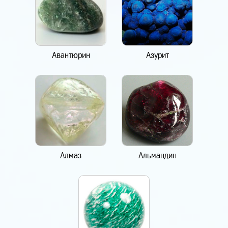
Авантюрин
Азурит
Алмаз
Альмандин