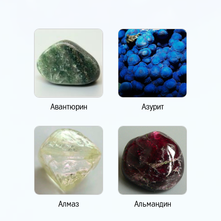
Авантюрин
Азурит
Алмаз
Альмандин