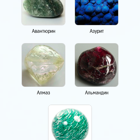
Авантюрин
Азурит
Алмаз
Альмандин