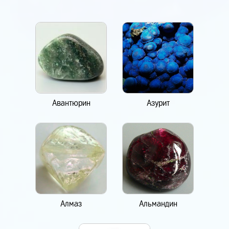
Авантюрин
Азурит
Алмаз
Альмандин